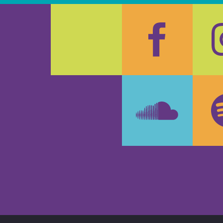
Faceboo
In
SoundCl
Sp