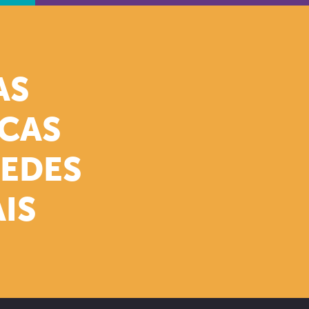
AS
ICAS
REDES
IS