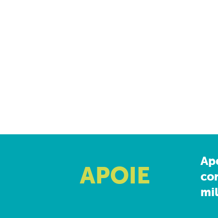
Ap
APOIE
co
mil