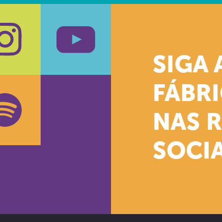
SIGA 
k
stagram
Youtube
FÁBR
NAS 
SOCIA
oud
otify