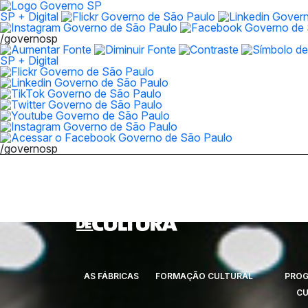
SP + Digital
/governosp
SP + Digital
/governosp
AS FÁBRICAS
FORMAÇÃO CULTURAL
PRO
CU