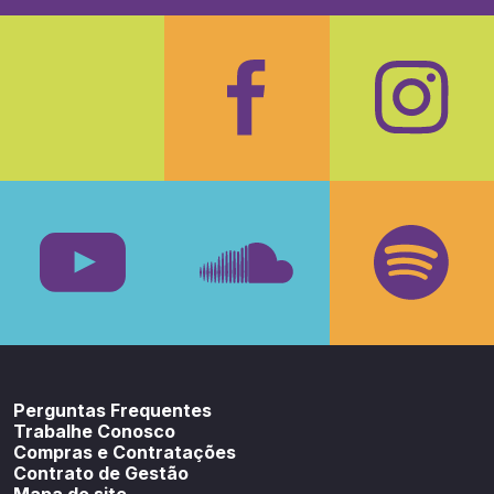
Facebook
Insta
Youtube
SoundCloud
Spotif
Perguntas Frequentes
Trabalhe Conosco
Compras e Contratações
Contrato de Gestão
Mapa do site