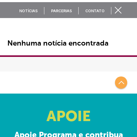
Notícias
NOTÍCIAS
PARCERIAS
CONTATO
Nenhuma notícia encontrada
APOIE
Apoie Programa e contribua