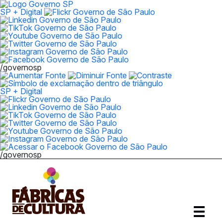
SP + Digital
/governosp
SP + Digital
/governosp
Abrir