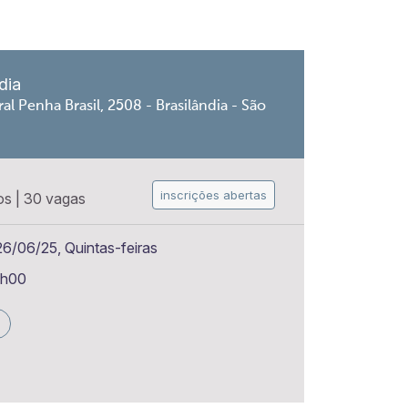
dia
al Penha Brasil, 2508 - Brasilândia - São
inscrições abertas
os
|
30 vagas
6/06/25, Quintas-feiras
6h00