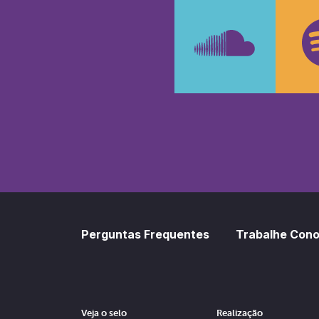
Faceboo
In
SoundCl
Sp
Perguntas Frequentes
Trabalhe Con
Veja o selo
Realização