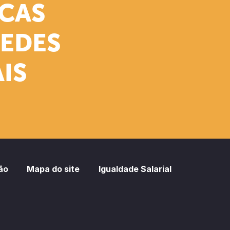
ICAS
REDES
IS
ão
Mapa do site
Igualdade Salarial