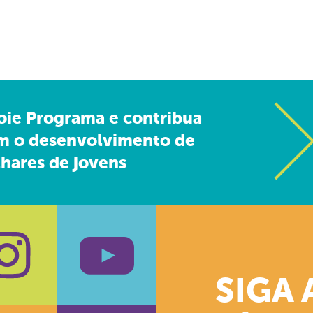
oie Programa e contribua
m o desenvolvimento de
hares de jovens
SIGA 