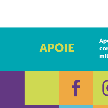
Ap
APOIE
co
mil