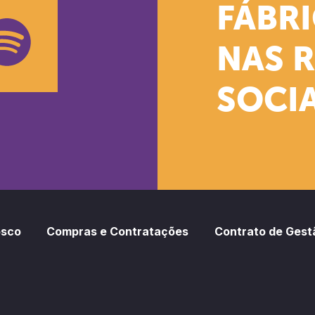
k
stagram
Youtube
FÁBR
NAS 
SOCIA
oud
otify
osco
Compras e Contratações
Contrato de Gest