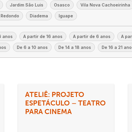
Jardim São Luis
Osasco
Vila Nova Cachoeirinha
 Redondo
Diadema
Iguape
6 anos
A partir de 16 anos
A partir de 6 anos
A par
nos
De 6 a 10 anos
De 14 a 18 anos
De 16 a 21 ano
ATELIÊ: PROJETO
ESPETÁCULO – TEATRO
PARA CINEMA