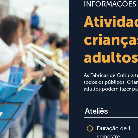
INFORMAÇÕES
Ativida
criança
adulto
As Fábricas de Cultura
todos os públicos. Crian
adultos podem fazer par
Ateliês
Duração de 1
semestre