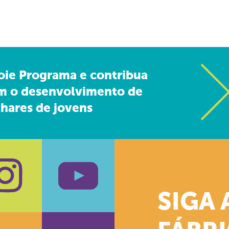
oie Programa e contribua
m o desenvolvimento de
hares de jovens
SIGA 
k
stagram
Youtube