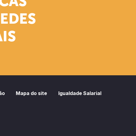
ICAS
REDES
IS
ão
Mapa do site
Igualdade Salarial