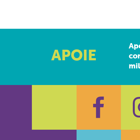
Ap
APOIE
co
mil
Faceboo
In