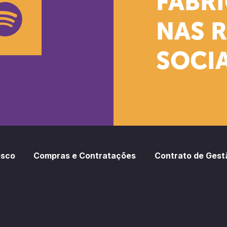
FÁBR
NAS 
SOCIA
oud
otify
osco
Compras e Contratações
Contrato de Gest