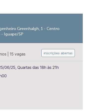
genheiro Greenhalgh, 1 - Centro
o - Iguape/SP
inscrições abertas
anos
|
15 vagas
25/06/25, Quartas das 18h às 21h
1h00