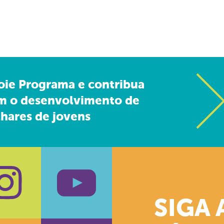
oie Programa e contribua
m o desenvolvimento de
hares de jovens
SIGA 