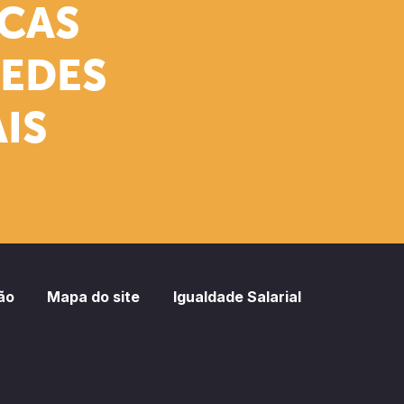
ICAS
REDES
IS
ão
Mapa do site
Igualdade Salarial