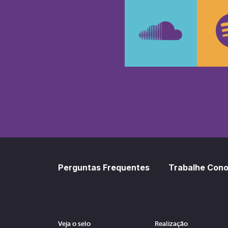
Faceboo
In
SoundCl
Sp
Perguntas Frequentes
Trabalhe Con
Veja o selo
Realização