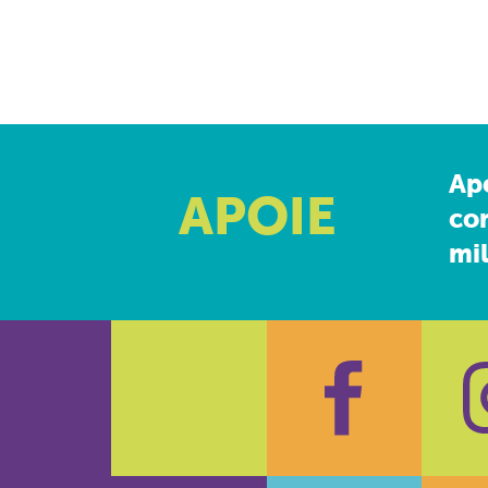
Ap
APOIE
co
mil