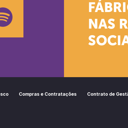
k
stagram
Youtube
FÁBR
NAS 
SOCIA
oud
otify
osco
Compras e Contratações
Contrato de Gest