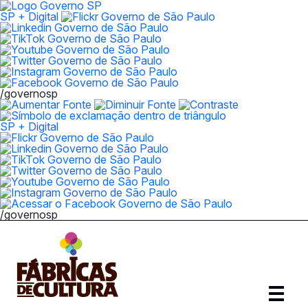
SP + Digital
/governosp
SP + Digital
/governosp
Abrir