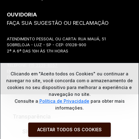
OUVIDORIA
FAÇA SUA SUGESTÃO OU RECLAMAÇÃO
ATENDIMENTO PESSOAL OU CARTA: RUA MAUÁ, 51
SOBRELOJA - LUZ - SP - CEP: 01028-900
2ª A 6ª DAS 10H ÀS 17H HORAS
TELEFONE:
(11) 3339-8057
EMAIL:
ouvidoria@cultura.sp.gov.br
Clicando em "Aceito todos os Cookies" ou continuar a
ENDEREÇO ELETRÔNICO: clique abaixo
navegar no site, você concorda com o
armazenamento de
cookies no seu dispositivo para melhorar a experiência e
navegação no site.
Consulte a
Política de Privacidade
para obter mais
Ouvidoria
informações.
Transparência
ACEITAR TODOS OS COOKIES
SIC