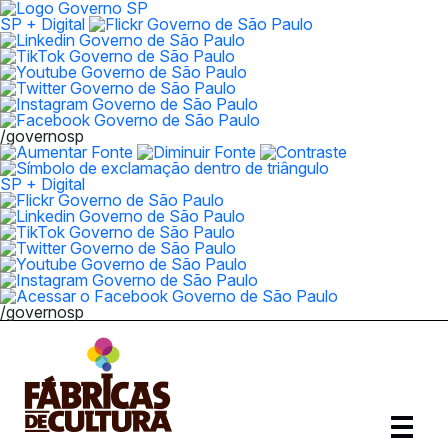
SP + Digital
/governosp
SP + Digital
/governosp
Abrir