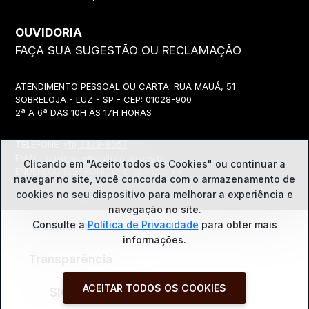
OUVIDORIA
FAÇA SUA SUGESTÃO OU RECLAMAÇÃO
ATENDIMENTO PESSOAL OU CARTA: RUA MAUÁ, 51
SOBRELOJA - LUZ - SP - CEP: 01028-900
2ª A 6ª DAS 10H ÀS 17H HORAS
TELEFONE:
(11) 3339-8057
EMAIL:
ouvidoria@cultura.sp.gov.br
Clicando em "Aceito todos os Cookies" ou continuar a
ENDEREÇO ELETRÔNICO: clique abaixo
navegar no site, você concorda com o
armazenamento de
cookies no seu dispositivo para melhorar a experiência e
navegação no site.
Ouvidoria
Consulte a
Política de Privacidade
para obter mais
informações.
Transparência
ACEITAR TODOS OS COOKIES
SIC