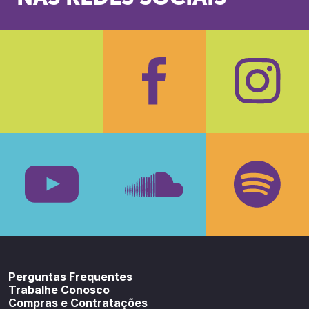
Facebook
Insta
Youtube
SoundCloud
Spotif
Perguntas Frequentes
Trabalhe Conosco
Compras e Contratações