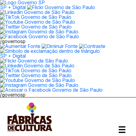
SP + Digital
/governosp
SP + Digital
/governosp
Abrir