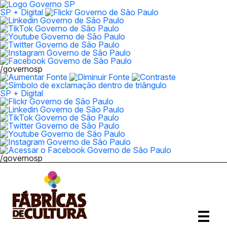
SP + Digital
/governosp
SP + Digital
/governosp
Abrir