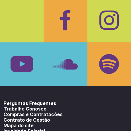
Facebook
Insta
Youtube
SoundCloud
Spotif
Perguntas Frequentes
Trabalhe Conosco
Compras e Contratações
Contrato de Gestão
Mapa do site
Igualdade Salarial