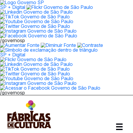
SP + Digital
/governosp
SP + Digital
/governosp
Abrir