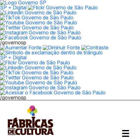
SP + Digital
/governosp
SP + Digital
/governosp
Abrir