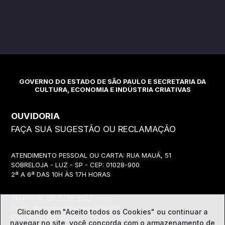
GOVERNO DO ESTADO DE SÃO PAULO E SECRETARIA DA
CULTURA, ECONOMIA E INDÚSTRIA CRIATIVAS
OUVIDORIA
FAÇA SUA SUGESTÃO OU RECLAMAÇÃO
ATENDIMENTO PESSOAL OU CARTA: RUA MAUÁ, 51
SOBRELOJA - LUZ - SP - CEP: 01028-900
2ª A 6ª DAS 10H ÀS 17H HORAS
TELEFONE:
(11) 3339-8057
EMAIL:
ouvidoria@cultura.sp.gov.br
Clicando em "Aceito todos os Cookies" ou continuar a
ENDEREÇO ELETRÔNICO: clique abaixo
navegar no site, você concorda com o
armazenamento de