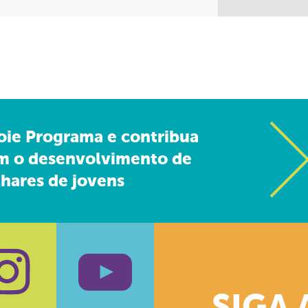
oie Programa e contribua
m o desenvolvimento de
hares de jovens