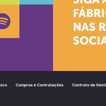
SIGA 
k
stagram
Youtube
FÁBR
NAS 
SOCIA
oud
otify
osco
Compras e Contratações
Contrato de Gest