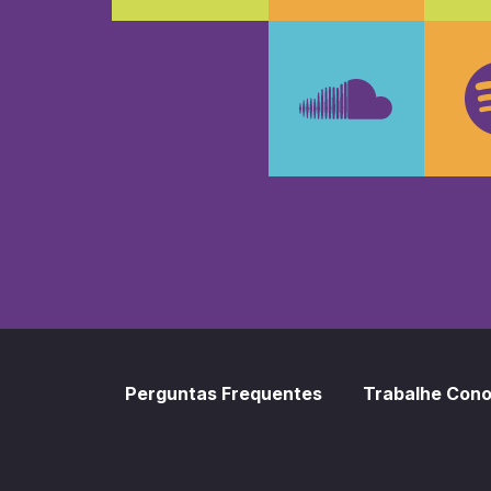
Faceboo
In
SoundCl
Sp
Perguntas Frequentes
Trabalhe Con