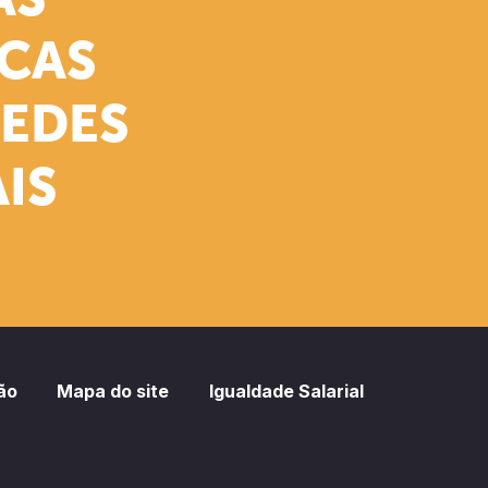
AS
ICAS
REDES
IS
ão
Mapa do site
Igualdade Salarial