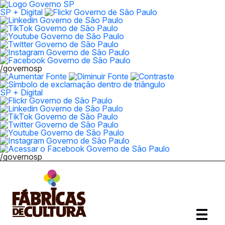
SP + Digital
/governosp
SP + Digital
/governosp
Abrir