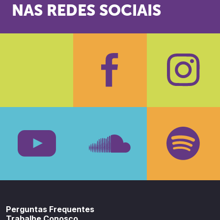
NAS REDES SOCIAIS
Facebook
Insta
Youtube
SoundCloud
Spotif
Perguntas Frequentes
Trabalhe Conosco