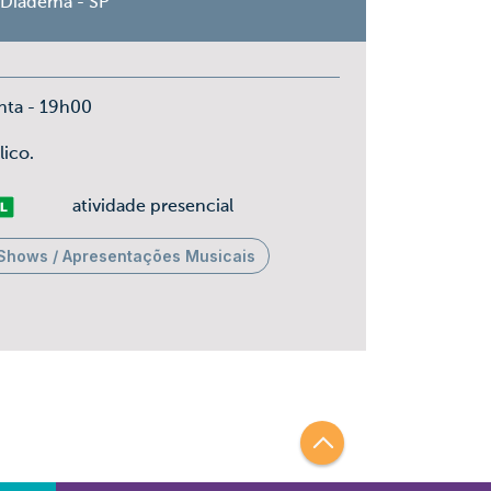
 Diadema - SP
nta - 19h00
lico.
vre
atividade presencial
Shows / Apresentações Musicais