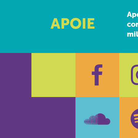
Ap
APOIE
co
mil
Faceboo
In