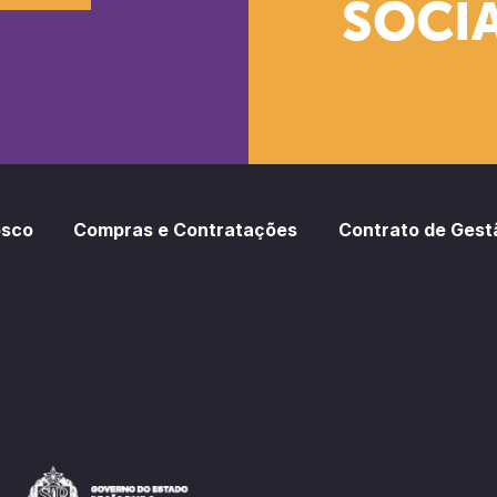
SOCIA
oud
otify
osco
Compras e Contratações
Contrato de Gest