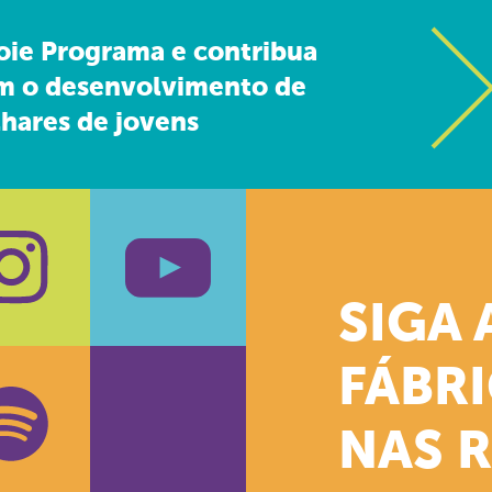
oie Programa e contribua
m o desenvolvimento de
hares de jovens
SIGA 
k
stagram
Youtube
FÁBR
NAS 