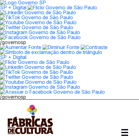
SP + Digital
/governosp
SP + Digital
/governosp
Abrir