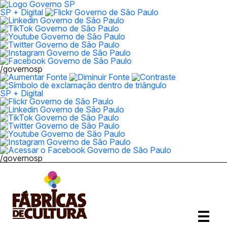
SP + Digital
/governosp
SP + Digital
/governosp
Abrir