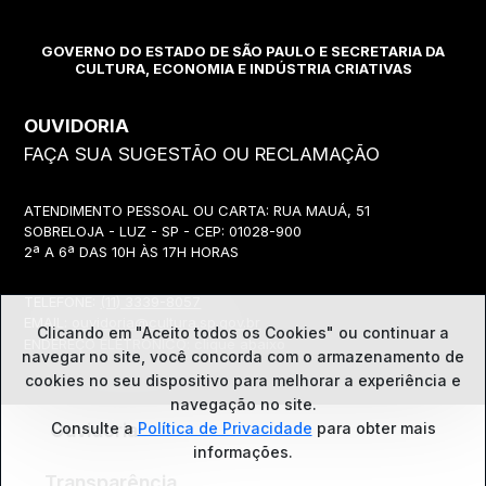
GOVERNO DO ESTADO DE SÃO PAULO E SECRETARIA DA
CULTURA, ECONOMIA E INDÚSTRIA CRIATIVAS
OUVIDORIA
FAÇA SUA SUGESTÃO OU RECLAMAÇÃO
ATENDIMENTO PESSOAL OU CARTA: RUA MAUÁ, 51
SOBRELOJA - LUZ - SP - CEP: 01028-900
2ª A 6ª DAS 10H ÀS 17H HORAS
TELEFONE:
(11) 3339-8057
EMAIL:
ouvidoria@cultura.sp.gov.br
Clicando em "Aceito todos os Cookies" ou continuar a
ENDEREÇO ELETRÔNICO: clique abaixo
navegar no site, você concorda com o
armazenamento de
cookies no seu dispositivo para melhorar a experiência e
navegação no site.
Ouvidoria
Consulte a
Política de Privacidade
para obter mais
informações.
Transparência