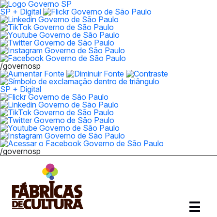
SP + Digital
/governosp
SP + Digital
/governosp
Abrir