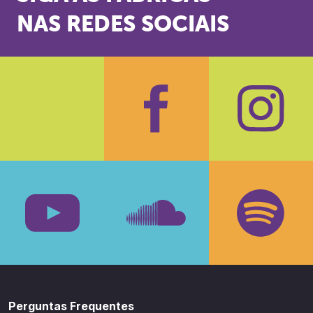
NAS REDES SOCIAIS
Facebook
Insta
Youtube
SoundCloud
Spotif
Perguntas Frequentes