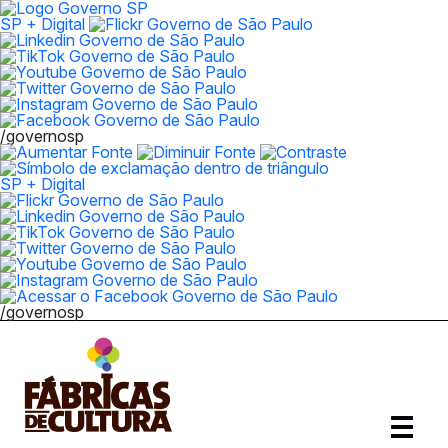
SP + Digital
/governosp
SP + Digital
/governosp
Abrir