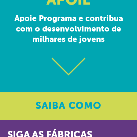
APOIE
Apoie Programa e contribua
com o desenvolvimento de
milhares de jovens
SAIBA
COMO
SIGA AS FÁBRICAS