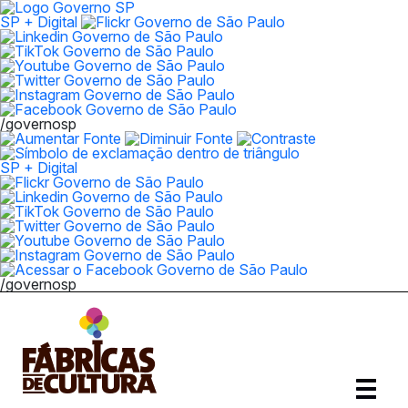
SP + Digital
/governosp
SP + Digital
/governosp
Abrir