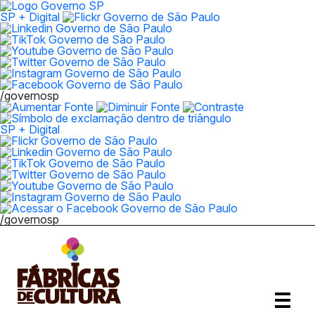
SP + Digital
/governosp
SP + Digital
/governosp
Abrir