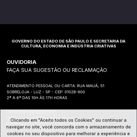
GOVERNO DO ESTADO DE SÃO PAULO E SECRETARIA DA
CULTURA, ECONOMIA E INDÚSTRIA CRIATIVAS
OUVIDORIA
FAÇA SUA SUGESTÃO OU RECLAMAÇÃO
ATENDIMENTO PESSOAL OU CARTA: RUA MAUÁ, 51
SOBRELOJA - LUZ - SP - CEP: 01028-900
2ª A 6ª DAS 10H ÀS 17H HORAS
TELEFONE:
(11) 3339-8057
EMAIL:
ouvidoria@cultura.sp.gov.br
Clicando em "Aceito todos os Cookies" ou continuar a
ENDEREÇO ELETRÔNICO: clique abaixo
navegar no site, você concorda com o
armazenamento de
cookies no seu dispositivo para melhorar a experiência e