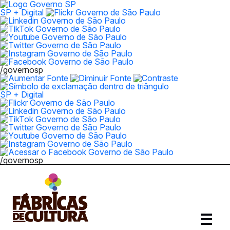
SP + Digital
/governosp
SP + Digital
/governosp
Abrir