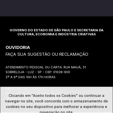
GOVERNO DO ESTADO DE SÃO PAULO E SECRETARIA DA
CULTURA, ECONOMIA E INDÚSTRIA CRIATIVAS
OUVIDORIA
FAÇA SUA SUGESTÃO OU RECLAMAÇÃO
ATENDIMENTO PESSOAL OU CARTA: RUA MAUÁ, 51
SOBRELOJA - LUZ - SP - CEP: 01028-900
2ª A 6ª DAS 10H ÀS 17H HORAS
TELEFONE:
(11) 3339-8057
EMAIL:
ouvidoria@cultura.sp.gov.br
Clicando em "Aceito todos os Cookies" ou continuar a
ENDEREÇO ELETRÔNICO: clique abaixo
navegar no site, você concorda com o
armazenamento de
cookies no seu dispositivo para melhorar a experiência e
navegação no site.