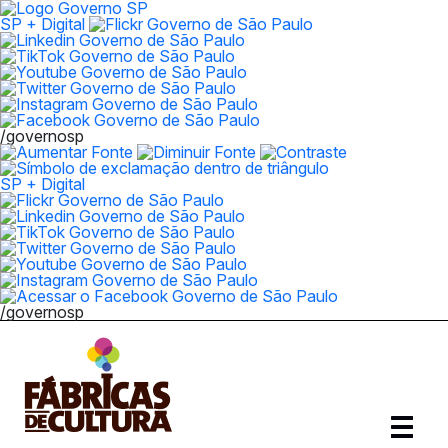
SP + Digital
/governosp
SP + Digital
/governosp
Abrir