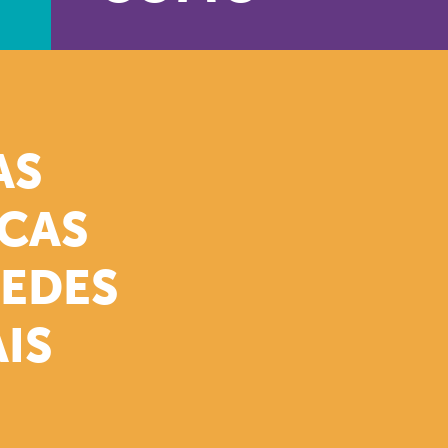
AS
ICAS
REDES
IS