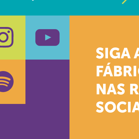
SIGA 
k
stagram
Youtube
FÁBR
NAS 
SOCIA
oud
otify