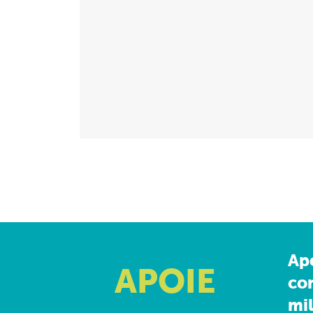
Ap
APOIE
co
mil