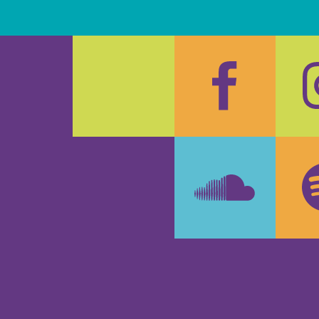
Faceboo
In
SoundCl
Sp