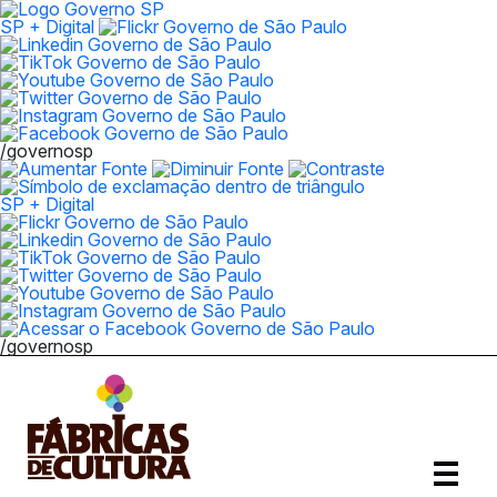
SP + Digital
/governosp
SP + Digital
/governosp
Abrir