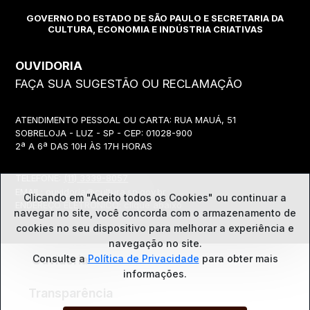
GOVERNO DO ESTADO DE SÃO PAULO E SECRETARIA DA
CULTURA, ECONOMIA E INDÚSTRIA CRIATIVAS
OUVIDORIA
FAÇA SUA SUGESTÃO OU RECLAMAÇÃO
ATENDIMENTO PESSOAL OU CARTA: RUA MAUÁ, 51
SOBRELOJA - LUZ - SP - CEP: 01028-900
2ª A 6ª DAS 10H ÀS 17H HORAS
TELEFONE:
(11) 3339-8057
EMAIL:
ouvidoria@cultura.sp.gov.br
Clicando em "Aceito todos os Cookies" ou continuar a
ENDEREÇO ELETRÔNICO: clique abaixo
navegar no site, você concorda com o
armazenamento de
cookies no seu dispositivo para melhorar a experiência e
navegação no site.
Ouvidoria
Consulte a
Política de Privacidade
para obter mais
informações.
Transparência