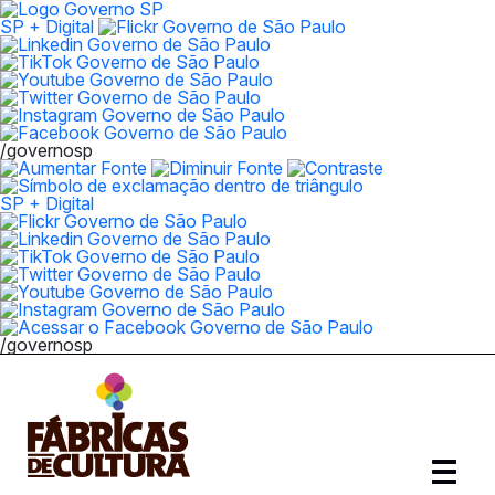
SP + Digital
/governosp
SP + Digital
/governosp
Abrir