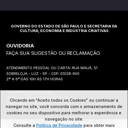
GOVERNO DO ESTADO DE SÃO PAULO E SECRETARIA DA
CULTURA, ECONOMIA E INDÚSTRIA CRIATIVAS
OUVIDORIA
FAÇA SUA SUGESTÃO OU RECLAMAÇÃO
ATENDIMENTO PESSOAL OU CARTA: RUA MAUÁ, 51
SOBRELOJA - LUZ - SP - CEP: 01028-900
2ª A 6ª DAS 10H ÀS 17H HORAS
TELEFONE:
(11) 3339-8057
EMAIL:
ouvidoria@cultura.sp.gov.br
Clicando em "Aceito todos os Cookies" ou continuar a
ENDEREÇO ELETRÔNICO: clique abaixo
navegar no site, você concorda com o
armazenamento de
cookies no seu dispositivo para melhorar a experiência e
navegação no site.
Ouvidoria
Consulte a
Política de Privacidade
para obter mais