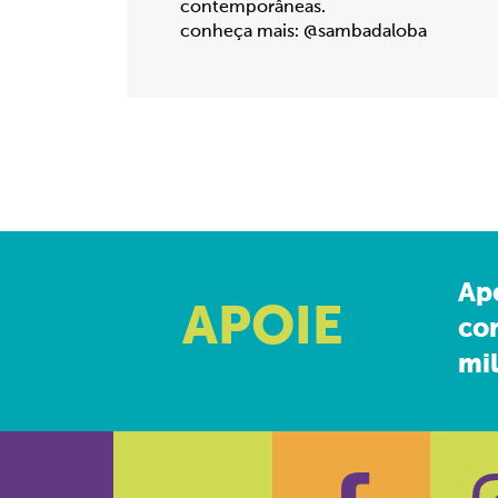
contemporâneas.
conheça mais: @sambadaloba
Ap
APOIE
co
mil