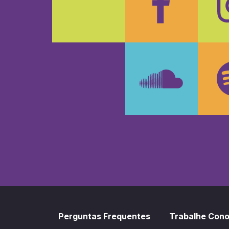
Faceboo
In
SoundCl
Sp
Perguntas Frequentes
Trabalhe Con