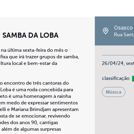
Osasco
 SAMBA DA LOBA
Rua Sant
 na última sexta-feira do mês o
ixa que irá trazer grupos de samba,
ultura local e bem-estar da
26/04/24, sex
Li
classificação
do encontro de três cantoras do
a Loba é uma roda concebida para
Música
ojeto é uma homenagem à rainha
tem medo de expressar sentimentos
Ibelli e Mariana Brimdjam apresentam
sta de se emocionar, revivendo
odes dos anos 90, cantigas
, além de algumas surpresas