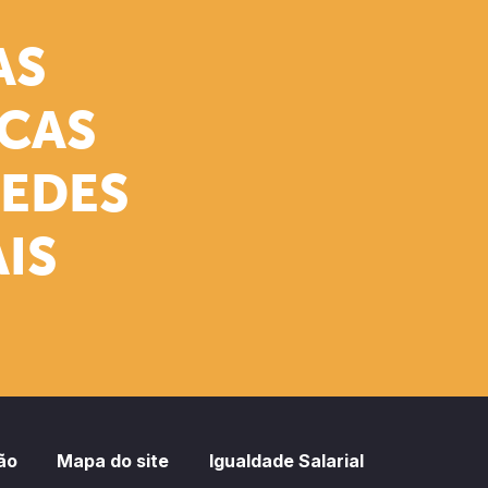
AS
ICAS
REDES
IS
ão
Mapa do site
Igualdade Salarial