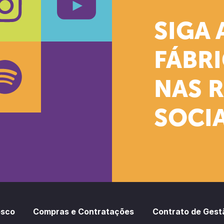
SIGA 
k
stagram
Youtube
FÁBR
NAS 
SOCIA
oud
otify
osco
Compras e Contratações
Contrato de Gest