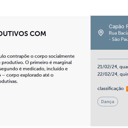
Capão 
DUTIVOS COM
Rua Baci
- São Pa
ulo contrapõe o corpo socialmente
 produtivo. O primeiro é marginal
21/02/24, qua
 segundo é medicado, incluído e
22/02/24, qui
o – corpo explorado até o
dutivas.
ma
classificação
Dança