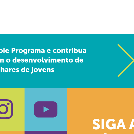
oie Programa e contribua
m o desenvolvimento de
hares de jovens
SIGA 