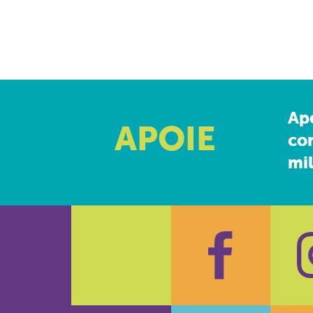
Ap
APOIE
co
mil