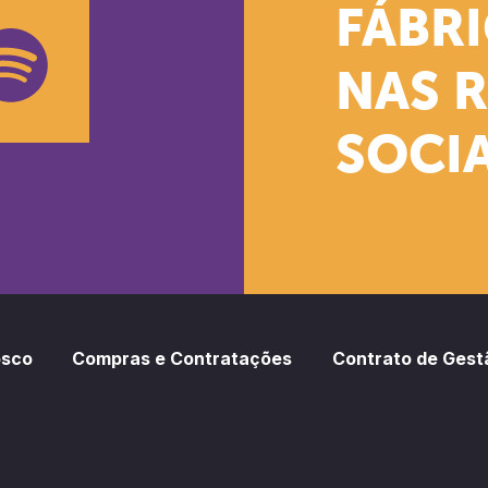
k
stagram
Youtube
FÁBR
NAS 
SOCIA
oud
otify
osco
Compras e Contratações
Contrato de Gest