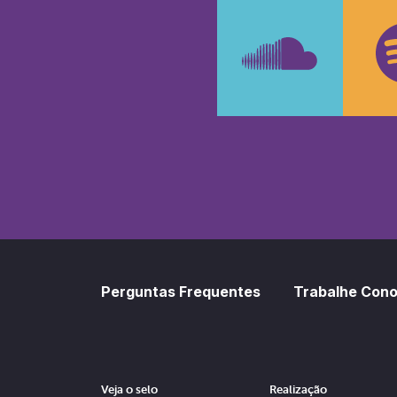
Faceboo
In
SoundCl
Sp
Perguntas Frequentes
Trabalhe Con
Veja o selo
Realização