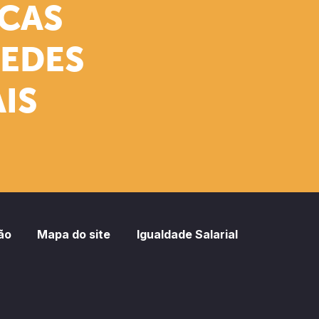
ICAS
REDES
IS
ão
Mapa do site
Igualdade Salarial