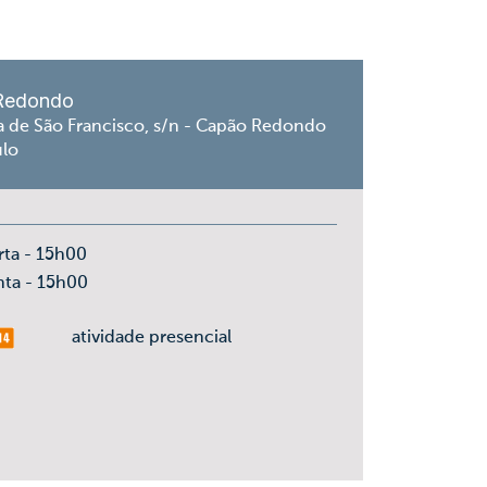
Redondo
a de São Francisco, s/n - Capão Redondo
ulo
rta - 15h00
nta - 15h00
is 14
atividade presencial