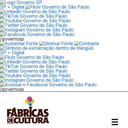
SP + Digital
/governosp
SP + Digital
/governosp
Abrir