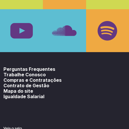
Facebook
Insta
Youtube
SoundCloud
Spotif
Perguntas Frequentes
Trabalhe Conosco
Compras e Contratações
Contrato de Gestão
Mapa do site
Igualdade Salarial
Veja o selo