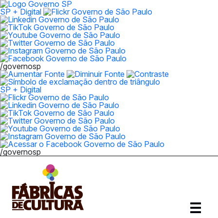
SP + Digital
/governosp
SP + Digital
/governosp
Abrir