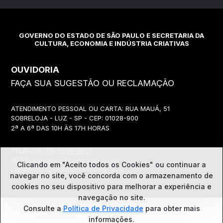
GOVERNO DO ESTADO DE SÃO PAULO E SECRETARIA DA
CULTURA, ECONOMIA E INDÚSTRIA CRIATIVAS
OUVIDORIA
FAÇA SUA SUGESTÃO OU RECLAMAÇÃO
ATENDIMENTO PESSOAL OU CARTA: RUA MAUÁ, 51
SOBRELOJA - LUZ - SP - CEP: 01028-900
2ª A 6ª DAS 10H ÀS 17H HORAS
TELEFONE:
(11) 3339-8057
EMAIL:
ouvidoria@cultura.sp.gov.br
Clicando em "Aceito todos os Cookies" ou continuar a
ENDEREÇO ELETRÔNICO: clique abaixo
navegar no site, você concorda com o
armazenamento de
cookies no seu dispositivo para melhorar a experiência e
navegação no site.
Consulte a
Política de Privacidade
para obter mais
Ouvidoria
informações.