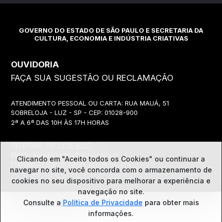
GOVERNO DO ESTADO DE SÃO PAULO E SECRETARIA DA
CULTURA, ECONOMIA E INDÚSTRIA CRIATIVAS
OUVIDORIA
FAÇA SUA SUGESTÃO OU RECLAMAÇÃO
ATENDIMENTO PESSOAL OU CARTA: RUA MAUÁ, 51
SOBRELOJA - LUZ - SP - CEP: 01028-900
2ª A 6ª DAS 10H ÀS 17H HORAS
TELEFONE:
(11) 3339-8057
EMAIL:
ouvidoria@cultura.sp.gov.br
Clicando em "Aceito todos os Cookies" ou continuar a
ENDEREÇO ELETRÔNICO: clique abaixo
navegar no site, você concorda com o
armazenamento de
cookies no seu dispositivo para melhorar a experiência e
navegação no site.
Consulte a
Política de Privacidade
para obter mais
Ouvidoria
informações.