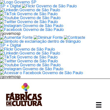
SP + Digital
/governosp
SP + Digital
/governosp
Abrir