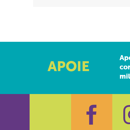
Ap
APOIE
co
mil