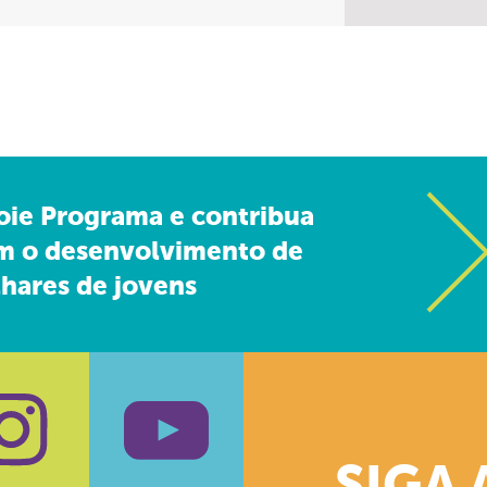
oie Programa e contribua
m o desenvolvimento de
hares de jovens