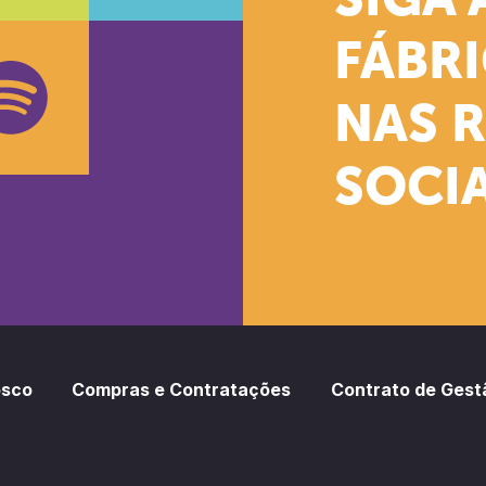
SIGA 
k
stagram
Youtube
FÁBR
NAS 
SOCIA
oud
otify
osco
Compras e Contratações
Contrato de Gest