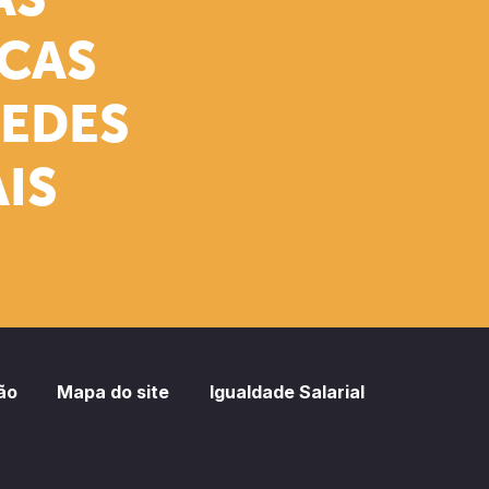
AS
ICAS
REDES
IS
ão
Mapa do site
Igualdade Salarial