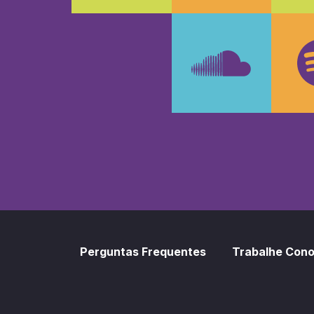
Faceboo
In
SoundCl
Sp
Perguntas Frequentes
Trabalhe Con