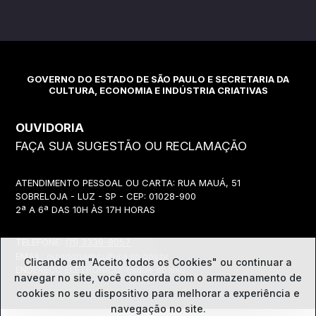
GOVERNO DO ESTADO DE SÃO PAULO E SECRETARIA DA
CULTURA, ECONOMIA E INDÚSTRIA CRIATIVAS
OUVIDORIA
FAÇA SUA SUGESTÃO OU RECLAMAÇÃO
ATENDIMENTO PESSOAL OU CARTA: RUA MAUÁ, 51
SOBRELOJA - LUZ - SP - CEP: 01028-900
2ª A 6ª DAS 10H ÀS 17H HORAS
TELEFONE:
(11) 3339-8057
EMAIL:
ouvidoria@cultura.sp.gov.br
Clicando em "Aceito todos os Cookies" ou continuar a
ENDEREÇO ELETRÔNICO: clique abaixo
navegar no site, você concorda com o
armazenamento de
cookies no seu dispositivo para melhorar a experiência e
navegação no site.