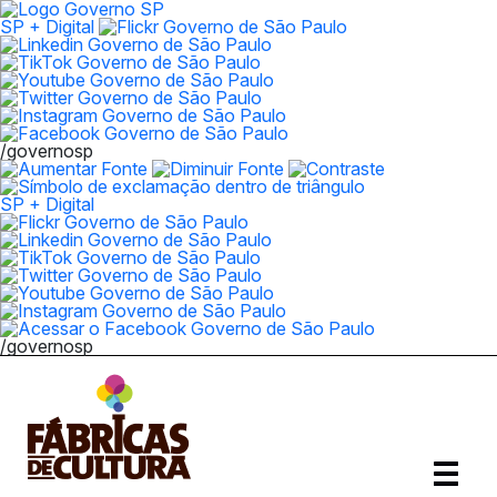
SP + Digital
/governosp
SP + Digital
/governosp
Abrir