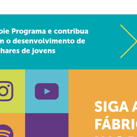
oie Programa e contribua
m o desenvolvimento de
hares de jovens
SIGA 
k
stagram
Youtube
FÁBR