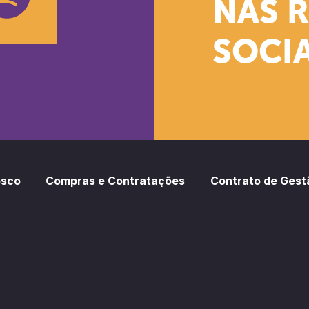
NAS 
SOCIA
oud
otify
osco
Compras e Contratações
Contrato de Gest