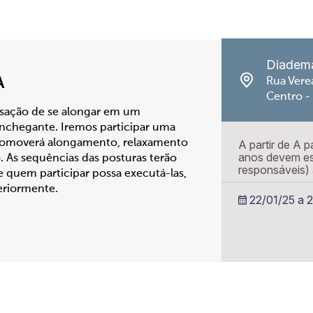
Diadem
A
Rua Vere
Centro -
sação de se alongar em um
chegante. Iremos participar uma
romoverá alongamento, relaxamento
A partir de A 
anos devem e
o. As sequências das posturas terão
responsáveis)
 quem participar possa executá-las,
eriormente.
22/01/25 a 