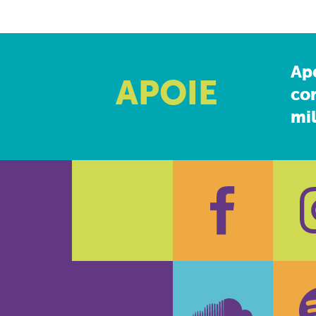
Ap
APOIE
co
mil
Faceboo
In