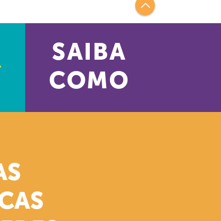
SAIBA
COMO
AS
ICAS