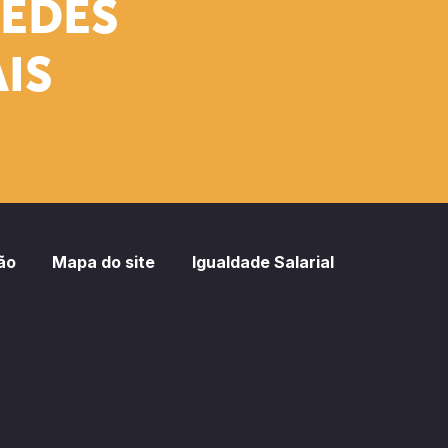
REDES
IS
ão
Mapa do site
Igualdade Salarial