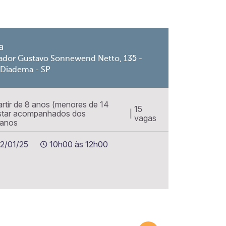
a
ador Gustavo Sonnewend Netto, 135 -
 Diadema - SP
partir de 8 anos (menores de 14
15
star acompanhados dos
|
vagas
 anos
22/01/25
10h00 às 12h00