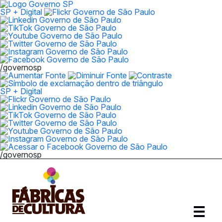
SP + Digital
/governosp
SP + Digital
/governosp
Abrir