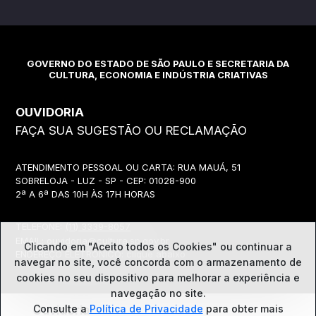
GOVERNO DO ESTADO DE SÃO PAULO E SECRETARIA DA
CULTURA, ECONOMIA E INDÚSTRIA CRIATIVAS
OUVIDORIA
FAÇA SUA SUGESTÃO OU RECLAMAÇÃO
ATENDIMENTO PESSOAL OU CARTA: RUA MAUÁ, 51
SOBRELOJA - LUZ - SP - CEP: 01028-900
2ª A 6ª DAS 10H ÀS 17H HORAS
TELEFONE:
(11) 3339-8057
EMAIL:
ouvidoria@cultura.sp.gov.br
Clicando em "Aceito todos os Cookies" ou continuar a
ENDEREÇO ELETRÔNICO: clique abaixo
navegar no site, você concorda com o
armazenamento de
cookies no seu dispositivo para melhorar a experiência e
navegação no site.
Ouvidoria
Consulte a
Política de Privacidade
para obter mais