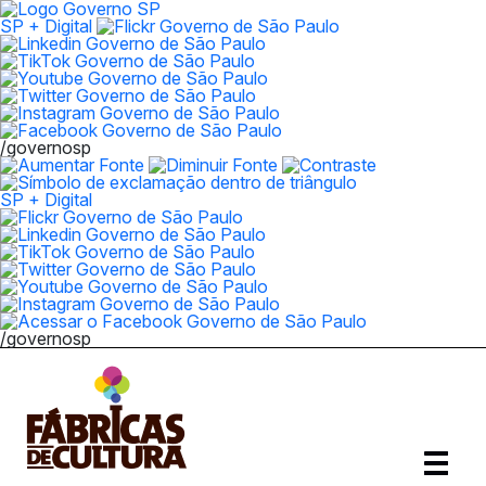
SP + Digital
/governosp
SP + Digital
/governosp
Abrir