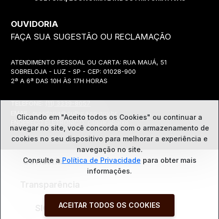
OUVIDORIA
FAÇA SUA SUGESTÃO OU RECLAMAÇÃO
ATENDIMENTO PESSOAL OU CARTA: RUA MAUÁ, 51
SOBRELOJA - LUZ - SP - CEP: 01028-900
2ª A 6ª DAS 10H ÀS 17H HORAS
TELEFONE:
(11) 3339-8057
EMAIL:
ouvidoria@cultura.sp.gov.br
Clicando em "Aceito todos os Cookies" ou continuar a
ENDEREÇO ELETRÔNICO: clique abaixo
navegar no site, você concorda com o
armazenamento de
cookies no seu dispositivo para melhorar a experiência e
navegação no site.
Ouvidoria
Consulte a
Política de Privacidade
para obter mais
informações.
Transparência
ACEITAR TODOS OS COOKIES
SIC