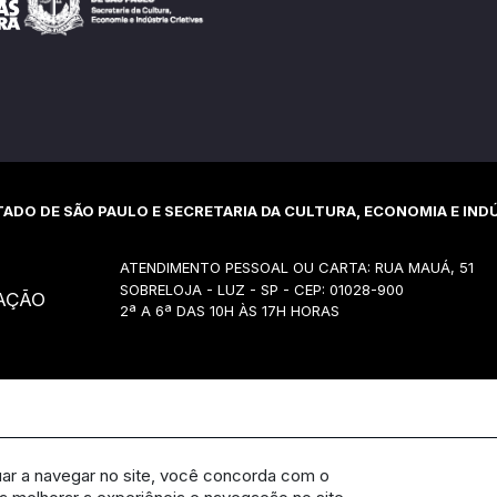
ADO DE SÃO PAULO E SECRETARIA DA CULTURA, ECONOMIA E INDÚ
ATENDIMENTO PESSOAL OU CARTA: RUA MAUÁ, 51
SOBRELOJA - LUZ - SP - CEP: 01028-900
AÇÃO
2ª A 6ª DAS 10H ÀS 17H HORAS
uar a navegar no site, você concorda com o