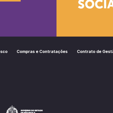
SOCIA
oud
otify
osco
Compras e Contratações
Contrato de Gest