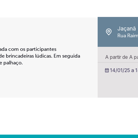
Jaçanã
Rua Raim
ada com os participantes
e brincadeiras lúdicas. Em seguida
A partir de A p
e palhaço.
14/01/25 a 