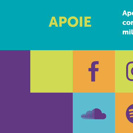
Ap
APOIE
co
mil
Faceboo
In