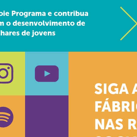
oie Programa e contribua
m o desenvolvimento de
hares de jovens
SIGA 
k
stagram
Youtube
FÁBR
NAS 