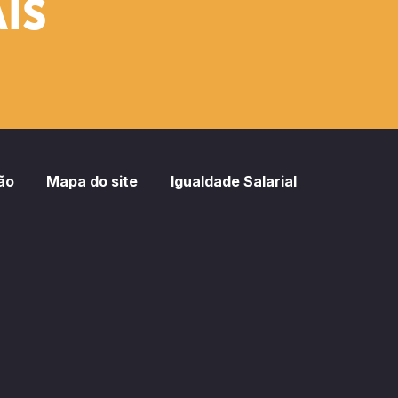
IS
ão
Mapa do site
Igualdade Salarial