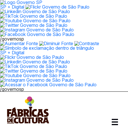
SP + Digital
/governosp
SP + Digital
/governosp
Abrir