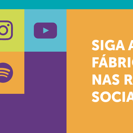
SIGA 
k
stagram
Youtube
FÁBR
NAS 
SOCIA
oud
otify