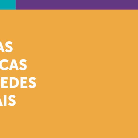
AS
ICAS
REDES
IS