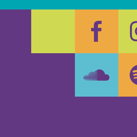
Faceboo
In
SoundCl
Sp