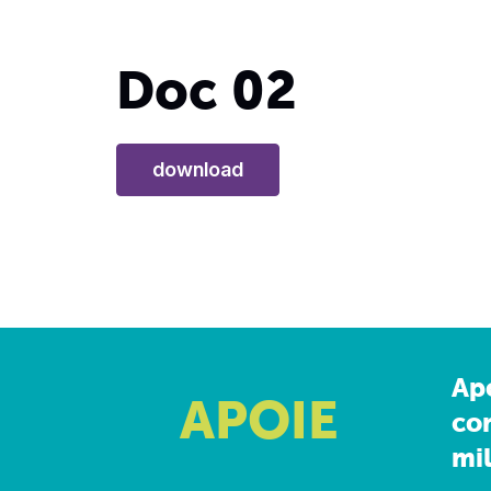
Doc 02
download
Ap
APOIE
co
mil