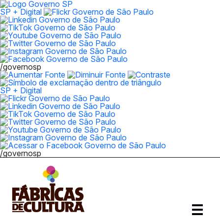
SP + Digital
/governosp
SP + Digital
/governosp
Abrir