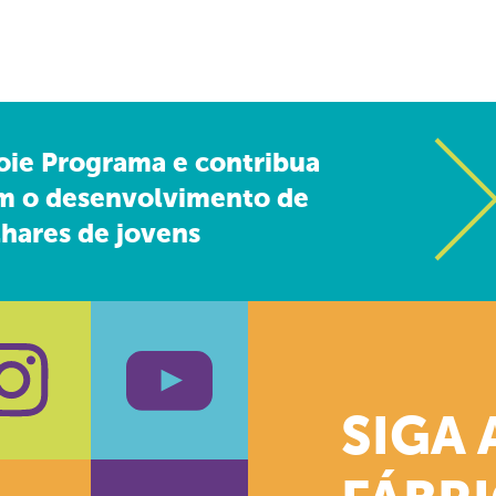
oie Programa e contribua
m o desenvolvimento de
hares de jovens
SIGA 
k
stagram
Youtube