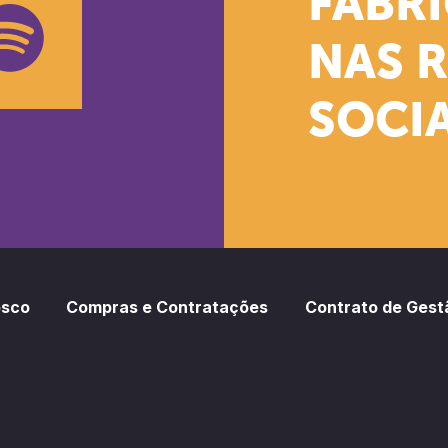
FÁBR
NAS 
SOCIA
oud
otify
osco
Compras e Contratações
Contrato de Gest