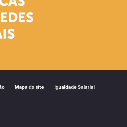
ICAS
REDES
IS
ão
Mapa do site
Igualdade Salarial