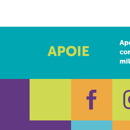
Ap
APOIE
co
mil
Faceboo
In