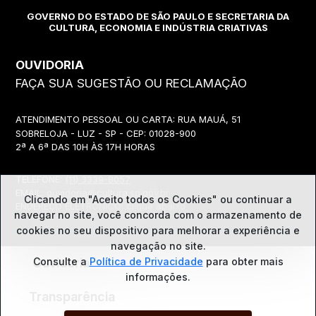
GOVERNO DO ESTADO DE SÃO PAULO E SECRETARIA DA
CULTURA, ECONOMIA E INDÚSTRIA CRIATIVAS
OUVIDORIA
FAÇA SUA SUGESTÃO OU RECLAMAÇÃO
ATENDIMENTO PESSOAL OU CARTA: RUA MAUÁ, 51
SOBRELOJA - LUZ - SP - CEP: 01028-900
2ª A 6ª DAS 10H ÀS 17H HORAS
TELEFONE:
(11) 3339-8057
EMAIL:
ouvidoria@cultura.sp.gov.br
Clicando em "Aceito todos os Cookies" ou continuar a
ENDEREÇO ELETRÔNICO: clique abaixo
navegar no site, você concorda com o
armazenamento de
cookies no seu dispositivo para melhorar a experiência e
navegação no site.
Ouvidoria
Consulte a
Política de Privacidade
para obter mais
informações.
Transparência