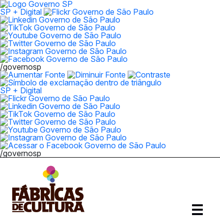
SP + Digital
/governosp
SP + Digital
/governosp
Abrir