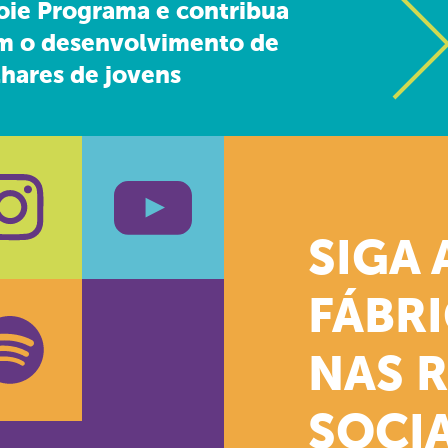
oie Programa e contribua
m o desenvolvimento de
hares de jovens
SIGA 
k
stagram
Youtube
FÁBR
NAS 
SOCIA