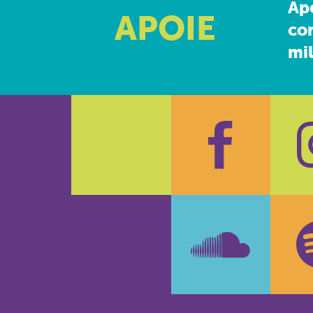
Ap
APOIE
co
mil
Faceboo
In