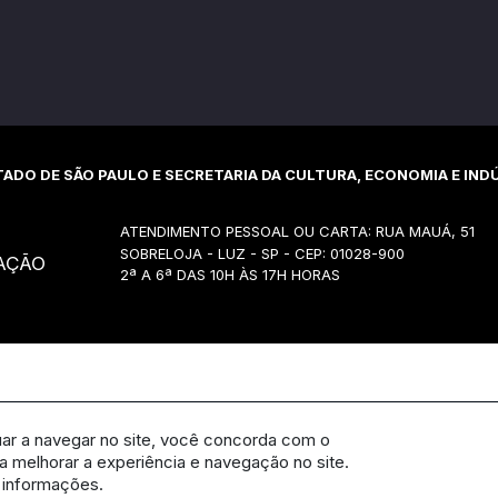
ADO DE SÃO PAULO E SECRETARIA DA CULTURA, ECONOMIA E INDÚ
ATENDIMENTO PESSOAL OU CARTA: RUA MAUÁ, 51
SOBRELOJA - LUZ - SP - CEP: 01028-900
AÇÃO
2ª A 6ª DAS 10H ÀS 17H HORAS
uar a navegar no site, você concorda com o
 melhorar a experiência e navegação no site.
 informações.