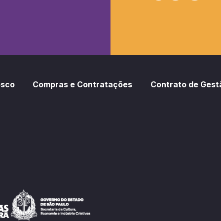
oud
otify
osco
Compras e Contratações
Contrato de Gest