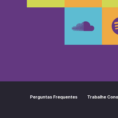
Faceboo
In
SoundCl
Sp
Perguntas Frequentes
Trabalhe Con