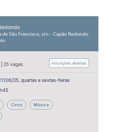
Redondo
a de São Francisco, s/n - Capão Redondo
ulo
inscrições abertas
|
25 vagas
7/06/25, quartas e sextas-feiras
1h45
Circo
Música