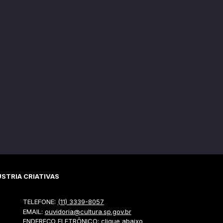
STRIA CRIATIVAS
TELEFONE:
(11) 3339-8057
EMAIL:
ouvidoria@cultura.sp.gov.br
ENDEREÇO ELETRÔNICO: clique abaixo