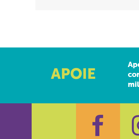
Ap
APOIE
co
mil