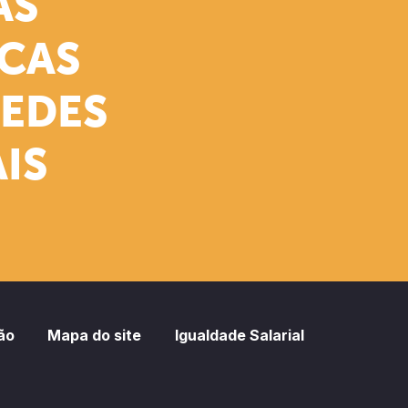
AS
ICAS
REDES
IS
ão
Mapa do site
Igualdade Salarial