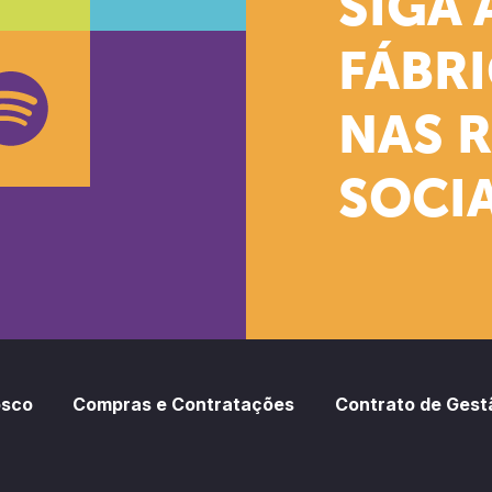
SIGA 
k
stagram
Youtube
FÁBR
NAS 
SOCIA
oud
otify
osco
Compras e Contratações
Contrato de Gest