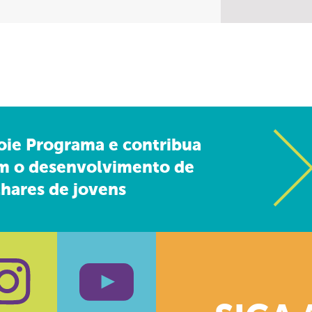
oie Programa e contribua
m o desenvolvimento de
hares de jovens