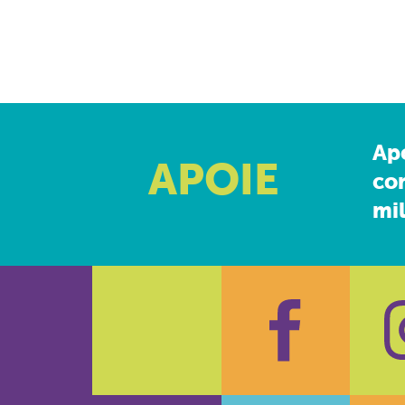
Ap
APOIE
co
mil