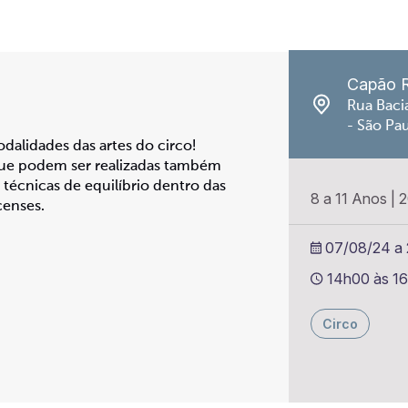
Capão 
Rua Baci
- São Pa
dalidades das artes do circo!
ue podem ser realizadas também
técnicas de equilíbrio dentro das
8 a 11 Anos
|
2
censes.
07/08/24 a 2
14h00 às 1
Circo