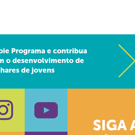
oie Programa e contribua
m o desenvolvimento de
hares de jovens
SIGA 