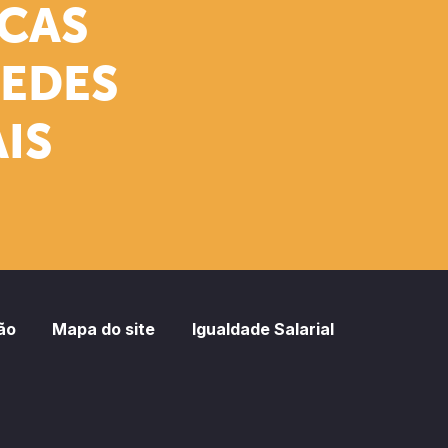
ICAS
REDES
IS
ão
Mapa do site
Igualdade Salarial