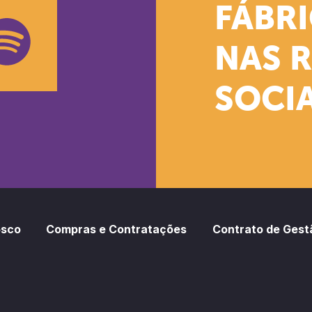
k
stagram
Youtube
FÁBR
NAS 
SOCIA
oud
otify
osco
Compras e Contratações
Contrato de Gest