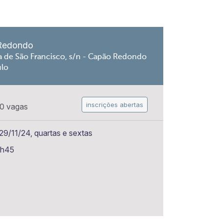
Redondo
a de São Francisco, s/n - Capão Redondo
ulo
inscrições abertas
0 vagas
9/11/24, quartas e sextas
6h45