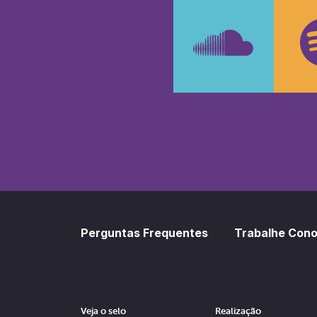
Faceboo
In
SoundCl
Sp
Perguntas Frequentes
Trabalhe Con
Veja o selo
Realização