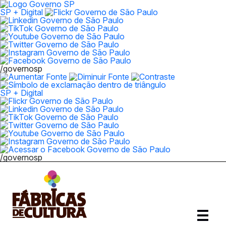
SP + Digital
/governosp
SP + Digital
/governosp
Abrir