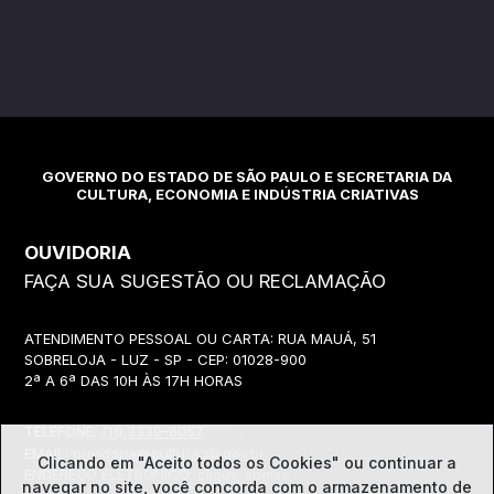
GOVERNO DO ESTADO DE SÃO PAULO E SECRETARIA DA
CULTURA, ECONOMIA E INDÚSTRIA CRIATIVAS
OUVIDORIA
FAÇA SUA SUGESTÃO OU RECLAMAÇÃO
ATENDIMENTO PESSOAL OU CARTA: RUA MAUÁ, 51
SOBRELOJA - LUZ - SP - CEP: 01028-900
2ª A 6ª DAS 10H ÀS 17H HORAS
TELEFONE:
(11) 3339-8057
EMAIL:
ouvidoria@cultura.sp.gov.br
Clicando em "Aceito todos os Cookies" ou continuar a
ENDEREÇO ELETRÔNICO: clique abaixo
navegar no site, você concorda com o
armazenamento de