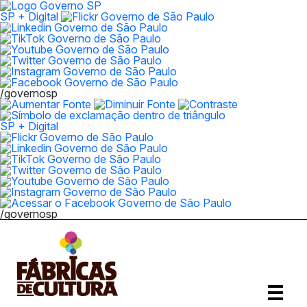
SP + Digital
/governosp
SP + Digital
/governosp
Abrir