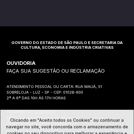
GOVERNO DO ESTADO DE SÃO PAULO E SECRETARIA DA
CULTURA, ECONOMIA E INDÚSTRIA CRIATIVAS
OUVIDORIA
FAÇA SUA SUGESTÃO OU RECLAMAÇÃO
ATENDIMENTO PESSOAL OU CARTA: RUA MAUÁ, 51
SOBRELOJA - LUZ - SP - CEP: 01028-900
2ª A 6ª DAS 10H ÀS 17H HORAS
TELEFONE:
(11) 3339-8057
EMAIL:
ouvidoria@cultura.sp.gov.br
Clicando em "Aceito todos os Cookies" ou continuar a
ENDEREÇO ELETRÔNICO: clique abaixo
navegar no site, você concorda com o
armazenamento de
cookies no seu dispositivo para melhorar a experiência e