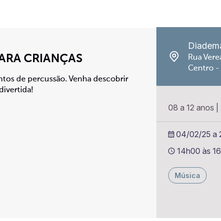
Diadem
PARA CRIANÇAS
Rua Vere
Centro -
tos de percussão. Venha descobrir
divertida!
08 a 12 anos
|
04/02/25 a 2
14h00 às 1
Música