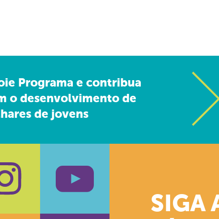
oie Programa e contribua
m o desenvolvimento de
hares de jovens
SIGA 