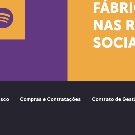
k
stagram
Youtube
FÁBR
NAS 
SOCIA
oud
otify
osco
Compras e Contratações
Contrato de Gest