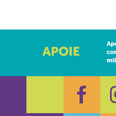
Ap
APOIE
co
mil