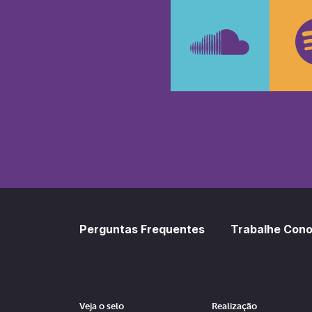
Faceboo
In
SoundCl
Sp
Perguntas Frequentes
Trabalhe Con
Veja o selo
Realização