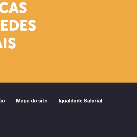
ICAS
REDES
IS
ão
Mapa do site
Igualdade Salarial