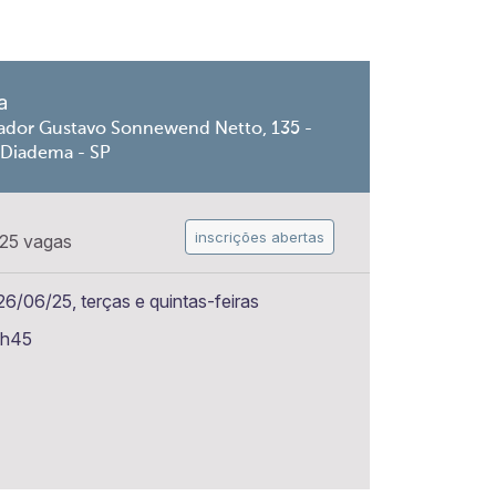
a
ador Gustavo Sonnewend Netto, 135 -
 Diadema - SP
inscrições abertas
25 vagas
6/06/25, terças e quintas-feiras
6h45