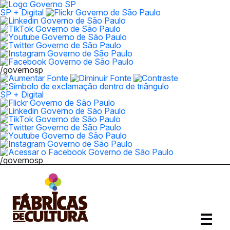
SP + Digital
/governosp
SP + Digital
/governosp
Abrir