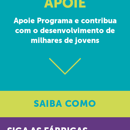
APOIE
Apoie Programa e contribua
com o desenvolvimento de
milhares de jovens
SAIBA
COMO