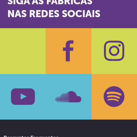
SIGA AS FÁBRICAS
NAS REDES SOCIAIS
Facebook
Insta
Youtube
SoundCloud
Spotif